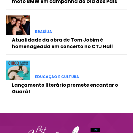
moto BMW em campanha do Dia dos Pais
Praesent euismod ac
Ut mollis pellentesque tortor
Nullam eu erat condimentum
Donec quis est ac felis
BRASÍLIA
Orci varius natoque dolor
Atualidade da obra de Tom Jobim é
homenageada em concerto no CTJ Hall
EDUCAÇÃO E CULTURA
Lançamento literário promete encantar o
Guará I