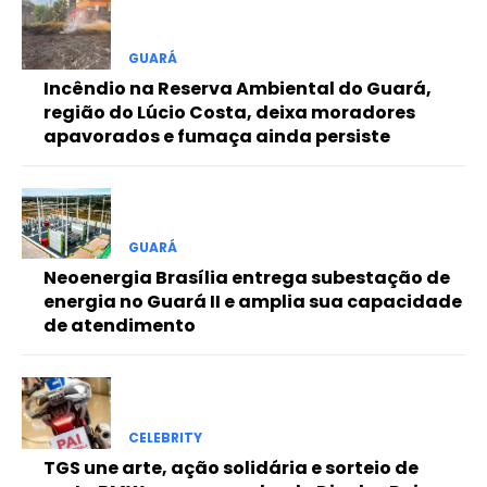
Free
GUARÁ
Incêndio na Reserva Ambiental do Guará,
Included for free:
região do Lúcio Costa, deixa moradores
apavorados e fumaça ainda persiste
Etiam est nibh, lobortis sit
Praesent euismod ac
Ut mollis pellentesque tortor
Nullam eu erat condimentum
Donec quis est ac felis
GUARÁ
Neoenergia Brasília entrega subestação de
Orci varius natoque dolor
energia no Guará II e amplia sua capacidade
de atendimento
Pro
CELEBRITY
Full member access:
TGS une arte, ação solidária e sorteio de
Etiam est nibh, lobortis sit