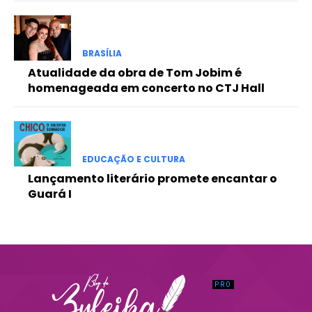
Praesent euismod ac
Ut mollis pellentesque tortor
Nullam eu erat condimentum
BRASÍLIA
Donec quis est ac felis
Atualidade da obra de Tom Jobim é
Orci varius natoque dolor
homenageada em concerto no CTJ Hall
EDUCAÇÃO E CULTURA
Lançamento literário promete encantar o
Guará I