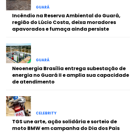
Free
GUARÁ
Incêndio na Reserva Ambiental do Guará,
região do Lúcio Costa, deixa moradores
Included for free:
apavorados e fumaça ainda persiste
Etiam est nibh, lobortis sit
Praesent euismod ac
Ut mollis pellentesque tortor
Nullam eu erat condimentum
GUARÁ
Donec quis est ac felis
Neoenergia Brasília entrega subestação de
Orci varius natoque dolor
energia no Guará II e amplia sua capacidade
de atendimento
Pro
CELEBRITY
Full member access:
TGS une arte, ação solidária e sorteio de
moto BMW em campanha do Dia dos Pais
Etiam est nibh, lobortis sit