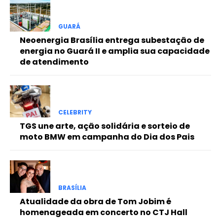
Free
GUARÁ
Neoenergia Brasília entrega subestação de
Included for free:
energia no Guará II e amplia sua capacidade
de atendimento
Etiam est nibh, lobortis sit
Praesent euismod ac
Ut mollis pellentesque tortor
Nullam eu erat condimentum
Donec quis est ac felis
CELEBRITY
TGS une arte, ação solidária e sorteio de
Orci varius natoque dolor
moto BMW em campanha do Dia dos Pais
Pro
BRASÍLIA
Atualidade da obra de Tom Jobim é
Full member access:
homenageada em concerto no CTJ Hall
Etiam est nibh, lobortis sit