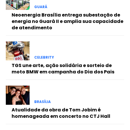
Free
GUARÁ
Neoenergia Brasília entrega subestação de
energia no Guará II e amplia sua capacidade
Included for free:
de atendimento
Etiam est nibh, lobortis sit
Praesent euismod ac
Ut mollis pellentesque tortor
Nullam eu erat condimentum
CELEBRITY
Donec quis est ac felis
TGS une arte, ação solidária e sorteio de
Orci varius natoque dolor
moto BMW em campanha do Dia dos Pais
Pro
BRASÍLIA
Atualidade da obra de Tom Jobim é
Full member access:
homenageada em concerto no CTJ Hall
Etiam est nibh, lobortis sit