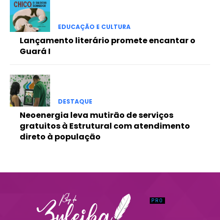
Praesent euismod ac
Ut mollis pellentesque tortor
EDUCAÇÃO E CULTURA
Nullam eu erat condimentum
Lançamento literário promete encantar o
Donec quis est ac felis
Guará I
Orci varius natoque dolor
DESTAQUE
Neoenergia leva mutirão de serviços
gratuitos à Estrutural com atendimento
direto à população