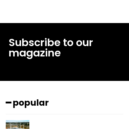
Subscribe to our
magazine
━ popular
━ pricing plans