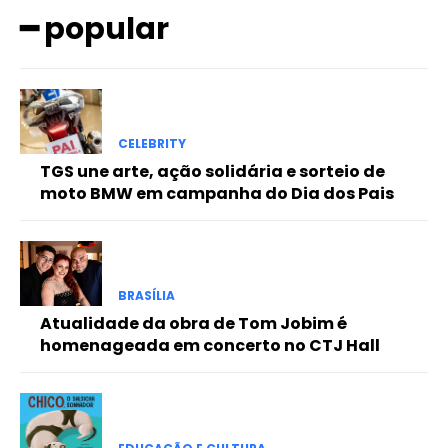
━ popular
Free
Included for free:
CELEBRITY
TGS une arte, ação solidária e sorteio de
Etiam est nibh, lobortis sit
moto BMW em campanha do Dia dos Pais
Praesent euismod ac
Ut mollis pellentesque tortor
Nullam eu erat condimentum
Donec quis est ac felis
BRASÍLIA
Orci varius natoque dolor
Atualidade da obra de Tom Jobim é
homenageada em concerto no CTJ Hall
Pro