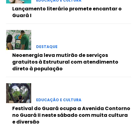
EDUCAÇÃO E CULTURA
Full member access:
Lançamento literário promete encantar o
Etiam est nibh, lobortis sit
Guará I
Praesent euismod ac
Ut mollis pellentesque tortor
Nullam eu erat condimentum
Donec quis est ac felis
DESTAQUE
Orci varius natoque dolor
Neoenergia leva mutirão de serviços
gratuitos à Estrutural com atendimento
direto à população
EDUCAÇÃO E CULTURA
Festival do Guará ocupa a Avenida Contorno
no Guará II neste sábado com muita cultura
e diversão