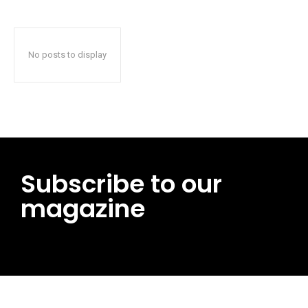
No posts to display
Subscribe to our
magazine
━ pricing plans