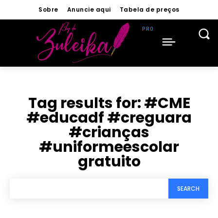
Sobre
Anuncie aqui
Tabela de preços
Tag results for:
#CME
#educadf #creguara
#crianças
#uniformeescolar
gratuito
SEARCH