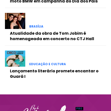
moto BMW em campanha do Dia dos Pais
Praesent euismod ac
Ut mollis pellentesque tortor
Nullam eu erat condimentum
Donec quis est ac felis
BRASÍLIA
Orci varius natoque dolor
Atualidade da obra de Tom Jobim é
homenageada em concerto no CTJ Hall
EDUCAÇÃO E CULTURA
Lançamento literário promete encantar o
Guará I