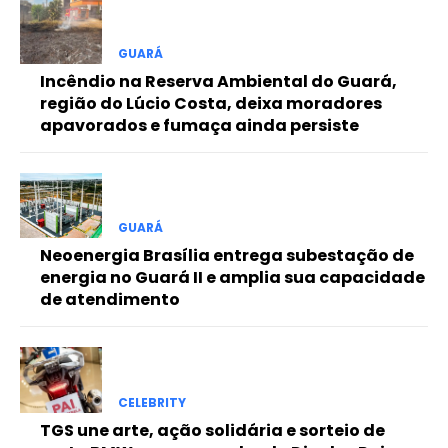
Free
GUARÁ
Incêndio na Reserva Ambiental do Guará,
Included for free:
região do Lúcio Costa, deixa moradores
apavorados e fumaça ainda persiste
Etiam est nibh, lobortis sit
Praesent euismod ac
Ut mollis pellentesque tortor
Nullam eu erat condimentum
Donec quis est ac felis
GUARÁ
Neoenergia Brasília entrega subestação de
Orci varius natoque dolor
energia no Guará II e amplia sua capacidade
de atendimento
Pro
CELEBRITY
Full member access:
TGS une arte, ação solidária e sorteio de
Etiam est nibh, lobortis sit