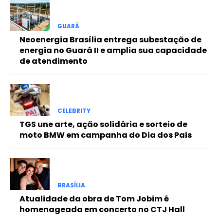
Free
GUARÁ
Neoenergia Brasília entrega subestação de
Included for free:
energia no Guará II e amplia sua capacidade
de atendimento
Etiam est nibh, lobortis sit
Praesent euismod ac
Ut mollis pellentesque tortor
Nullam eu erat condimentum
Donec quis est ac felis
CELEBRITY
TGS une arte, ação solidária e sorteio de
Orci varius natoque dolor
moto BMW em campanha do Dia dos Pais
Pro
BRASÍLIA
Atualidade da obra de Tom Jobim é
Full member access:
homenageada em concerto no CTJ Hall
Etiam est nibh, lobortis sit