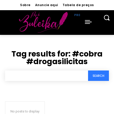
Sobre
Anuncie aqui
Tabela de preços
Tag results for:
#cobra
#drogasilicitas
SEARCH
No posts to display