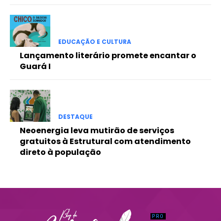
Praesent euismod ac
Ut mollis pellentesque tortor
Nullam eu erat condimentum
EDUCAÇÃO E CULTURA
Donec quis est ac felis
Lançamento literário promete encantar o
Orci varius natoque dolor
Guará I
DESTAQUE
Neoenergia leva mutirão de serviços
gratuitos à Estrutural com atendimento
direto à população