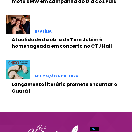
moto BMW em campanha do Dia dos Pais
Praesent euismod ac
Ut mollis pellentesque tortor
Nullam eu erat condimentum
Donec quis est ac felis
BRASÍLIA
Orci varius natoque dolor
Atualidade da obra de Tom Jobim é
homenageada em concerto no CTJ Hall
EDUCAÇÃO E CULTURA
Lançamento literário promete encantar o
Guará I