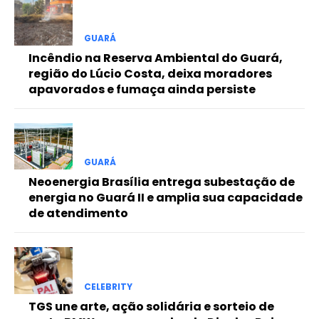
Free
GUARÁ
Incêndio na Reserva Ambiental do Guará,
Included for free:
região do Lúcio Costa, deixa moradores
apavorados e fumaça ainda persiste
Etiam est nibh, lobortis sit
Praesent euismod ac
Ut mollis pellentesque tortor
Nullam eu erat condimentum
Donec quis est ac felis
GUARÁ
Neoenergia Brasília entrega subestação de
Orci varius natoque dolor
energia no Guará II e amplia sua capacidade
de atendimento
Pro
CELEBRITY
Full member access:
TGS une arte, ação solidária e sorteio de
Etiam est nibh, lobortis sit