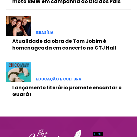
moto BMW em campanha do Dia dos Pais
Praesent euismod ac
Ut mollis pellentesque tortor
Nullam eu erat condimentum
Donec quis est ac felis
BRASÍLIA
Orci varius natoque dolor
Atualidade da obra de Tom Jobim é
homenageada em concerto no CTJ Hall
EDUCAÇÃO E CULTURA
Lançamento literário promete encantar o
Guará I