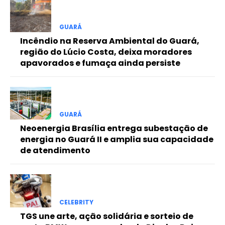
Free
GUARÁ
Incêndio na Reserva Ambiental do Guará,
Included for free:
região do Lúcio Costa, deixa moradores
apavorados e fumaça ainda persiste
Etiam est nibh, lobortis sit
Praesent euismod ac
Ut mollis pellentesque tortor
Nullam eu erat condimentum
Donec quis est ac felis
GUARÁ
Neoenergia Brasília entrega subestação de
Orci varius natoque dolor
energia no Guará II e amplia sua capacidade
de atendimento
Pro
CELEBRITY
Full member access:
TGS une arte, ação solidária e sorteio de
Etiam est nibh, lobortis sit