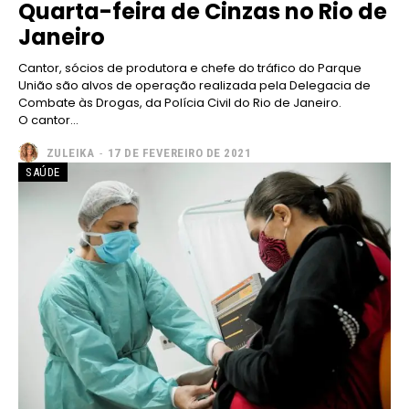
Quarta-feira de Cinzas no Rio de
Janeiro
━ pricing plans
Cantor, sócios de produtora e chefe do tráfico do Parque
União são alvos de operação realizada pela Delegacia de
Combate às Drogas, da Polícia Civil do Rio de Janeiro.
O cantor...
Free
ZULEIKA
-
17 DE FEVEREIRO DE 2021
SAÚDE
Included for free:
Etiam est nibh, lobortis sit
Praesent euismod ac
Ut mollis pellentesque tortor
Nullam eu erat condimentum
Donec quis est ac felis
Orci varius natoque dolor