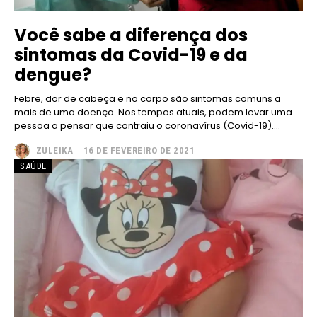
Pro
Você sabe a diferença dos
sintomas da Covid-19 e da
Full member access:
dengue?
Etiam est nibh, lobortis sit
Febre, dor de cabeça e no corpo são sintomas comuns a
Praesent euismod ac
mais de uma doença. Nos tempos atuais, podem levar uma
Ut mollis pellentesque tortor
pessoa a pensar que contraiu o coronavírus (Covid-19)....
Nullam eu erat condimentum
ZULEIKA
-
16 DE FEVEREIRO DE 2021
Donec quis est ac felis
SAÚDE
Orci varius natoque dolor