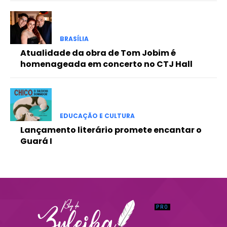
Praesent euismod ac
Ut mollis pellentesque tortor
Nullam eu erat condimentum
BRASÍLIA
Donec quis est ac felis
Atualidade da obra de Tom Jobim é
Orci varius natoque dolor
homenageada em concerto no CTJ Hall
EDUCAÇÃO E CULTURA
Lançamento literário promete encantar o
Guará I