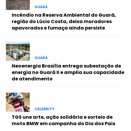
Free
GUARÁ
Incêndio na Reserva Ambiental do Guará,
região do Lúcio Costa, deixa moradores
Included for free:
apavorados e fumaça ainda persiste
Etiam est nibh, lobortis sit
Praesent euismod ac
Ut mollis pellentesque tortor
Nullam eu erat condimentum
GUARÁ
Donec quis est ac felis
Neoenergia Brasília entrega subestação de
Orci varius natoque dolor
energia no Guará II e amplia sua capacidade
de atendimento
Pro
CELEBRITY
Full member access:
TGS une arte, ação solidária e sorteio de
moto BMW em campanha do Dia dos Pais
Etiam est nibh, lobortis sit