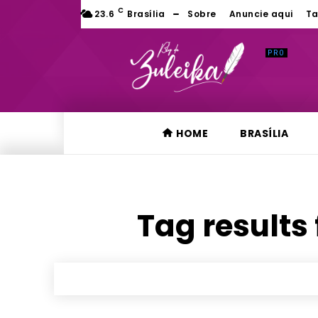
C
23.6
Brasília
Sobre
Anuncie aqui
Ta
HOME
BRASÍLIA
Tag results 