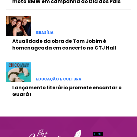
moto BMW em campanha do Dia dos Pais
Praesent euismod ac
Ut mollis pellentesque tortor
Nullam eu erat condimentum
Donec quis est ac felis
BRASÍLIA
Orci varius natoque dolor
Atualidade da obra de Tom Jobim é
homenageada em concerto no CTJ Hall
EDUCAÇÃO E CULTURA
Lançamento literário promete encantar o
Guará I