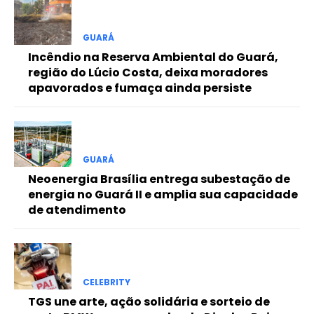
Free
GUARÁ
Incêndio na Reserva Ambiental do Guará,
Included for free:
região do Lúcio Costa, deixa moradores
apavorados e fumaça ainda persiste
Etiam est nibh, lobortis sit
Praesent euismod ac
Ut mollis pellentesque tortor
Nullam eu erat condimentum
Donec quis est ac felis
GUARÁ
Neoenergia Brasília entrega subestação de
Orci varius natoque dolor
energia no Guará II e amplia sua capacidade
de atendimento
Pro
CELEBRITY
Full member access:
TGS une arte, ação solidária e sorteio de
Etiam est nibh, lobortis sit