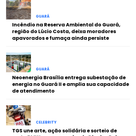
Free
GUARÁ
Incêndio na Reserva Ambiental do Guará,
Included for free:
região do Lúcio Costa, deixa moradores
apavorados e fumaça ainda persiste
Etiam est nibh, lobortis sit
Praesent euismod ac
Ut mollis pellentesque tortor
Nullam eu erat condimentum
Donec quis est ac felis
GUARÁ
Neoenergia Brasília entrega subestação de
Orci varius natoque dolor
energia no Guará II e amplia sua capacidade
de atendimento
Pro
CELEBRITY
Full member access:
TGS une arte, ação solidária e sorteio de
Etiam est nibh, lobortis sit