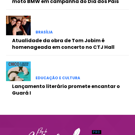
moto BMW em campanha do Dia dos Pais
Praesent euismod ac
Ut mollis pellentesque tortor
Nullam eu erat condimentum
Donec quis est ac felis
BRASÍLIA
Orci varius natoque dolor
Atualidade da obra de Tom Jobim é
homenageada em concerto no CTJ Hall
EDUCAÇÃO E CULTURA
Lançamento literário promete encantar o
Guará I