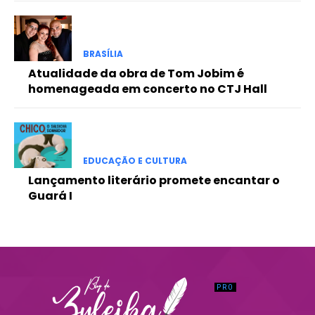
Praesent euismod ac
Ut mollis pellentesque tortor
Nullam eu erat condimentum
BRASÍLIA
Donec quis est ac felis
Atualidade da obra de Tom Jobim é
Orci varius natoque dolor
homenageada em concerto no CTJ Hall
EDUCAÇÃO E CULTURA
Lançamento literário promete encantar o
Guará I