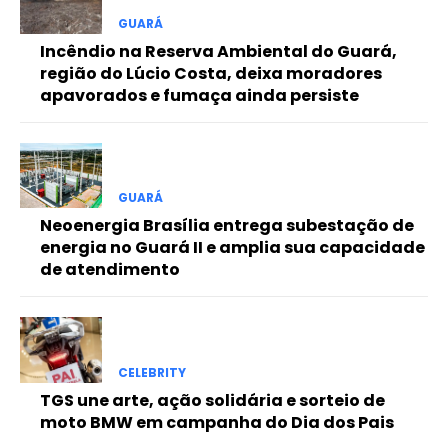
Free
GUARÁ
Incêndio na Reserva Ambiental do Guará,
região do Lúcio Costa, deixa moradores
Included for free:
apavorados e fumaça ainda persiste
Etiam est nibh, lobortis sit
Praesent euismod ac
Ut mollis pellentesque tortor
Nullam eu erat condimentum
GUARÁ
Donec quis est ac felis
Neoenergia Brasília entrega subestação de
Orci varius natoque dolor
energia no Guará II e amplia sua capacidade
de atendimento
Pro
CELEBRITY
Full member access:
TGS une arte, ação solidária e sorteio de
moto BMW em campanha do Dia dos Pais
Etiam est nibh, lobortis sit