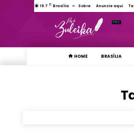
C
19.7
Brasília
Sobre
Anuncie aqui
Ta
HOME
BRASÍLIA
Ta