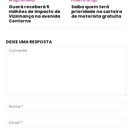
Artigo anterior
Próximo artigo
Guará receberá 5
Saiba quem terá
milhões de Impacto de
prioridade na carteira
Vizinhança na avenida
de motorista gratuita
Contorno
DEIXE UMA RESPOSTA
Comente:
No
Ema