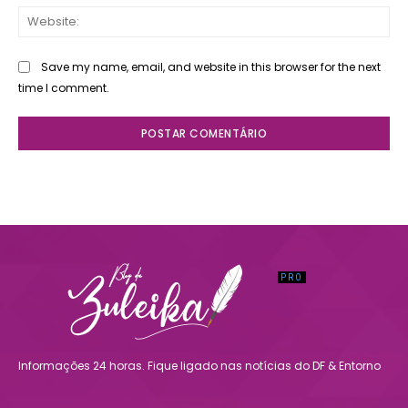
Web
Save my name, email, and website in this browser for the next
time I comment.
Informações 24 horas. Fique ligado nas notícias do DF & Entorno