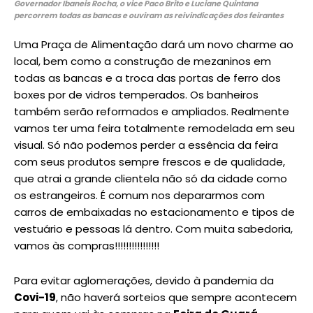
Governador Ibaneis Rocha, o vice Paco Brito e Luciane Quintana
percorrem todas as bancas e ouviram as reivindicações dos feirantes
Uma Praça de Alimentação dará um novo charme ao
local, bem como a construção de mezaninos em
todas as bancas e a troca das portas de ferro dos
boxes por de vidros temperados. Os banheiros
também serão reformados e ampliados. Realmente
vamos ter uma feira totalmente remodelada em seu
visual. Só não podemos perder a essência da feira
com seus produtos sempre frescos e de qualidade,
que atrai a grande clientela não só da cidade como
os estrangeiros. É comum nos depararmos com
carros de embaixadas no estacionamento e tipos de
vestuário e pessoas lá dentro. Com muita sabedoria,
vamos às compras!!!!!!!!!!!!!!!!
Para evitar aglomerações, devido à pandemia da
Covi-19
, não haverá sorteios que sempre acontecem