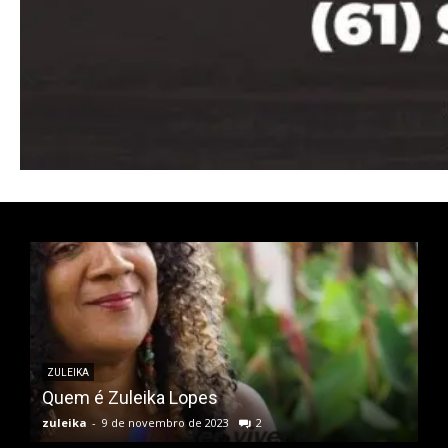
Nullam eu erat condimentum
Donec quis est ac felis
Orci varius natoque dolor
ZULEIKA
Quem é Zuleika Lopes
zuleika
-
9 de novembro de 2023
2