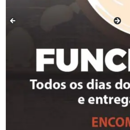
Included for free:
Etiam est nibh, lobortis sit
Praesent euismod ac
Ut mollis pellentesque tortor
Nullam eu erat condimentum
Donec quis est ac felis
Orci varius natoque dolor
Pro
Full member access:
Etiam est nibh, lobortis sit
Praesent euismod ac
Ut mollis pellentesque tortor