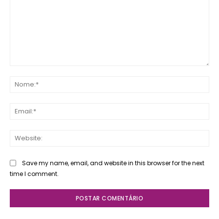
Comente:
No
Ema
Web
Save my name, email, and website in this browser for the next
time I comment.