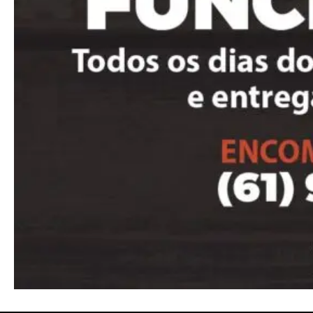
Ut mollis pellentesque tortor
Nullam eu erat condimentum
Donec quis est ac felis
Orci varius natoque dolor
Pro
Full member access:
Etiam est nibh, lobortis sit
Praesent euismod ac
Ut mollis pellentesque tortor
Nullam eu erat condimentum
Donec quis est ac felis
Orci varius natoque dolor