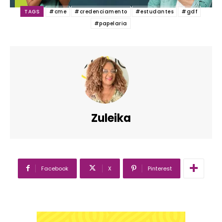
TAGS
#cme
#credenciamento
#estudantes
#gdf
#papelaria
Zuleika
Facebook
X
Pinterest