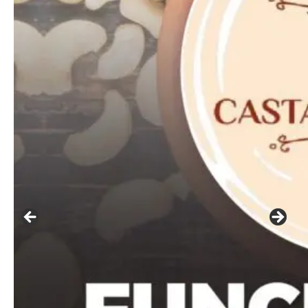
━ pricing plans
Free
Included for free:
Etiam est nibh, lobortis sit
Praesent euismod ac