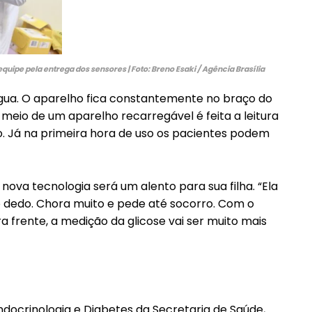
Etiam est nibh, lobortis sit
it
Praesent euismod ac
Ut mollis pellentesque tortor
uipe pela entrega dos sensores | Foto: Breno Esaki / Agência Brasília
ortor
Nullam eu erat condimentum
ntum
água. O aparelho fica constantemente no braço do
Donec quis est ac felis
 meio de um aparelho recarregável é feita a leitura
Orci varius natoque dolor
r
co. Já na primeira hora de uso os pacientes podem
 nova tecnologia será um alento para sua filha. “Ela
o dedo. Chora muito e pede até socorro. Com o
ra frente, a medição da glicose vai ser muito mais
ndocrinologia e Diabetes da Secretaria de Saúde,