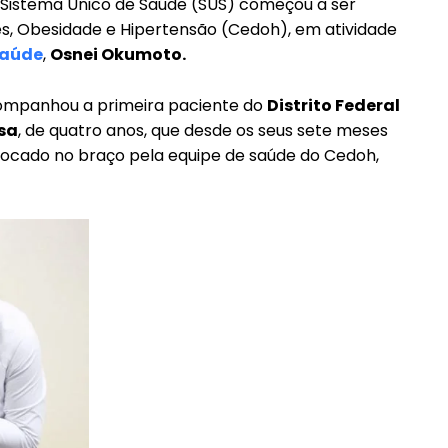
no Sistema Único de Saúde (SUS) começou a ser
es, Obesidade e Hipertensão (Cedoh), em atividade
aúde
,
Osnei Okumoto.
acompanhou a primeira paciente do
Distrito Federal
sa
, de quatro anos, que desde os seus sete meses
colocado no braço pela equipe de saúde do Cedoh,
━ pricing plans
Pro
Full member access: