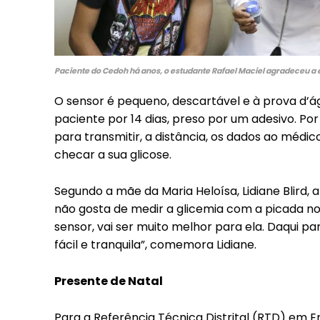
Included for free:
Etiam est nibh, lobortis s
Praesent euismod ac
Paciente do Cedoh há anos, o estudante Rafael Maciel agradeceu a eq
Ut mollis pellentesque t
Nullam eu erat condime
O sensor é pequeno, descartável e à prova d’
Donec quis est ac felis
paciente por 14 dias, preso por um adesivo. Por
Orci varius natoque dolo
para transmitir, a distância, os dados ao médi
checar a sua glicose.
Segundo a mãe da Maria Heloísa, Lidiane Blird, a
não gosta de medir a glicemia com a picada n
sensor, vai ser muito melhor para ela. Daqui pa
fácil e tranquila”, comemora Lidiane.
Presente de Natal
Para a Referência Técnica Distrital (RTD) em E