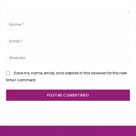
Comente:
No
Ema
Web
Save my name, email, and website in this browser for the next
time I comment.