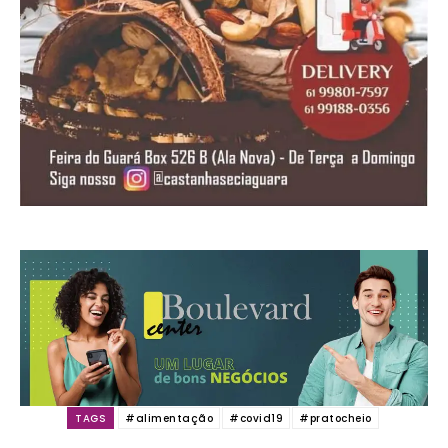
TAGS
#alimentação
#covid19
#pratocheio