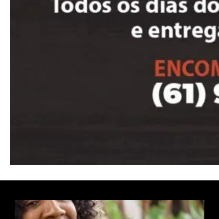
Nullam eu erat condimentum
Donec quis est ac felis
Orci varius natoque dolor
Pro
Full member access:
Etiam est nibh, lobortis sit
Praesent euismod ac
Ut mollis pellentesque tortor
Nullam eu erat condimentum
Donec quis est ac felis
Orci varius natoque dolor