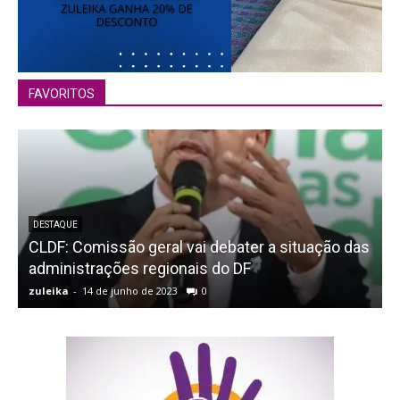
FAVORITOS
DESTAQUE
CLDF: Comissão geral vai debater a situação das
D
administrações regionais do DF
zuleika
-
14 de junho de 2023
0
z