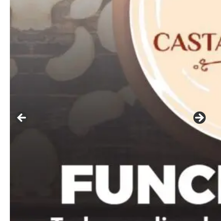
━ pricing plans
Free
Included for free:
Etiam est nibh, lobortis sit
Praesent euismod ac
Ut mollis pellentesque tortor