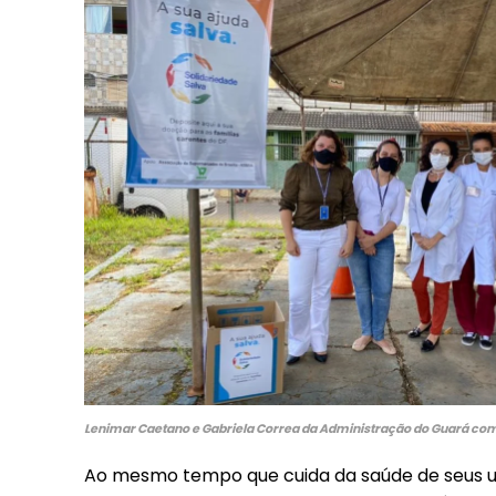
Included for free:
Etiam est nibh, lobortis s
Praesent euismod ac
Ut mollis pellentesque t
Nullam eu erat condime
Donec quis est ac felis
Orci varius natoque dolo
Lenimar Caetano e Gabriela Correa da Administração do Guará com
Ao mesmo tempo que cuida da saúde de seus usu