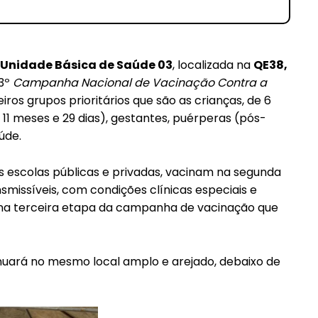
Unidade Básica de Saúde 03
, localizada na
QE38,
23º
Campanha Nacional de Vacinação Contra
a
eiros grupos prioritários que são as crianças, de 6
11 meses e 29 dias), gestantes, puérperas (pós-
úde.
━ pricing plans
s escolas públicas e privadas, vacinam na segunda
missíveis, com condições clínicas especiais e
na terceira etapa da campanha de vacinação que
uará no mesmo local amplo e arejado, debaixo de
Pro
Full member access: