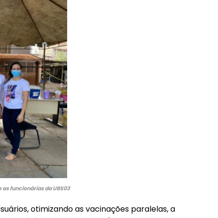
Etiam est nibh, lobortis sit
it
Praesent euismod ac
Ut mollis pellentesque tortor
ortor
Nullam eu erat condimentum
ntum
Donec quis est ac felis
Orci varius natoque dolor
r
 as funcionárias da UBS03
ários, otimizando as vacinações paralelas, a