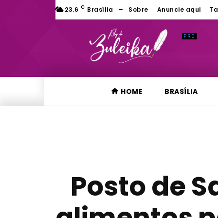
C
23.6
Brasília
Sobre
Anuncie aqui
Ta
HOME
BRASÍLIA
Posto de S
alimentos p