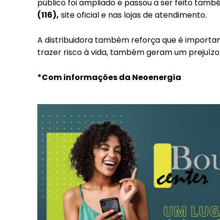
público foi ampliado e passou a ser feito tam
Included for free:
(116),
site oficial e nas lojas de atendimento.
Etiam est nibh, lobortis s
Praesent euismod ac
A distribuidora também reforça que é important
Ut mollis pellentesque t
trazer risco à vida, também geram um prejuízo 
Nullam eu erat condime
Donec quis est ac felis
*Com informações da Neoenergia
Orci varius natoque dolo