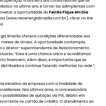
 recuperação financeira dos consumidores que se
stico no último ano e torná-los adimplentes com
roveitar a oportunidade do
Feirão Fique em Dia
a (www.neoenergiabrasilia.com.br), clicar no link
so.
gia Brasília oferece condições diferenciadas aos
is meses de atraso. A oportunidade contempla,
━ pricing plans
ca o diretor-superintendente de Relacionamento
 Alvares. “Essa é uma chance única e acreditamos
to financeiro. Além disso, é importante que as
distribuidora continue fazendo melhorias na rede.”,
ma iniciativa da empresa com a finalidade de
Pro
brasilienses. Nos últimos anos, a concessionária
possibilidades de quitação via PIX, débito em
corrente no cartão de crédito. O atendimento ao
Full member access: