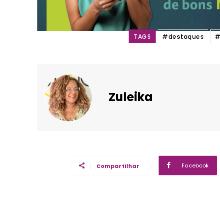
TAGS
#destaques
#
Zuleika
Facebook
Compartilhar