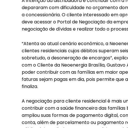
A intenção da distribuidora é contribuir com a
depararam com dificuldade no orçamento domé
a concessionária. O cliente interessado em ap
deve acessar o Portal de Negociação da empres
negociação de dívidas e realizar todo o proces
“Atenta ao atual cenário econômico, a Neoener
clientes residenciais cujos débitos superam se
sobretudo, a desoneração de encargos”, expli
com o Cliente da Neoenergia Brasília, Gustavo
poder contribuir com as famílias em maior aper
faturas sejam pagas em dia, pois permite que a 
finaliza.
A negociação para cliente residencial é mais u
contribuir com a saúde financeira das famílias 
Free
ampliou suas formas de pagamento digital, com 
conta, além de parcelamento ou pagamento re