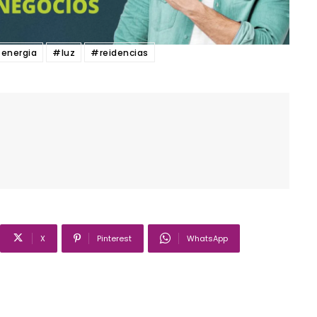
energia
#luz
#reidencias
X
Pinterest
WhatsApp