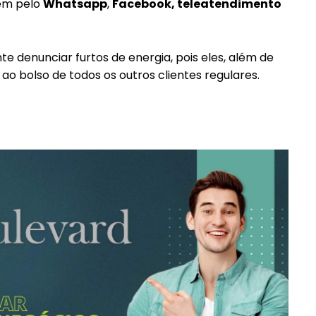
bém pelo
Whatsapp
,
Facebook, teleatendimento
Etiam est nibh, lobortis sit
it
Praesent euismod ac
e denunciar furtos de energia, pois eles, além de
Ut mollis pellentesque tortor
ortor
ao bolso de todos os outros clientes regulares.
Nullam eu erat condimentum
ntum
Donec quis est ac felis
Orci varius natoque dolor
r