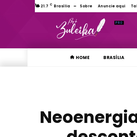
C
21.7
Brasília
Sobre
Anuncie aqui
Ta
HOME
BRASÍLIA
Neoenergia 
descont