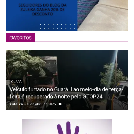
FAVORITOS
GUARÁ
Veículo furtado no Guará II ao meio-dia de terça-
feira é recuperado à noite pelo GTOP24
zuleika
-
8 de abril de 2025
0
z