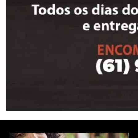
Nullam eu erat condimentum
Donec quis est ac felis
Orci varius natoque dolor
Pro
Full member access:
Etiam est nibh, lobortis sit
Praesent euismod ac
Ut mollis pellentesque tortor
Nullam eu erat condimentum
Donec quis est ac felis
Orci varius natoque dolor