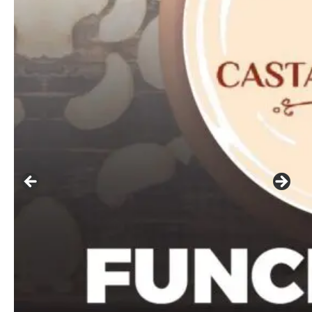
━ pricing plans
Free
Included for free:
Etiam est nibh, lobortis sit
Praesent euismod ac
Ut mollis pellentesque tortor