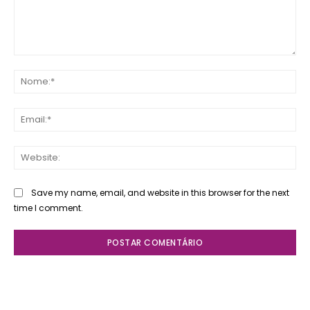
Comente:
No
Ema
Web
Save my name, email, and website in this browser for the next
time I comment.