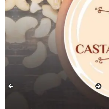
━ pricing plans
Free
Included for free:
Etiam est nibh, lobortis sit