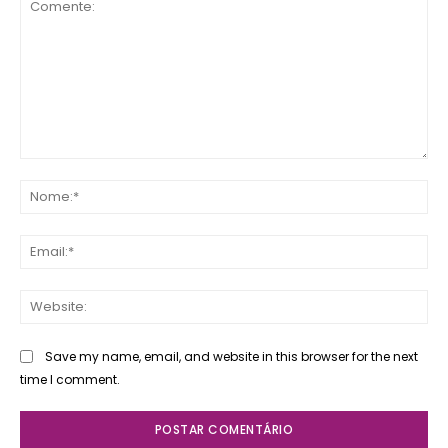
Comente:
No
Ema
Web
Save my name, email, and website in this browser for the next
time I comment.