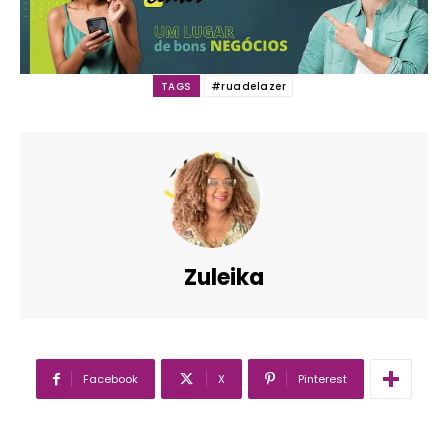
TAGS
#ruadelazer
Zuleika
Facebook
X
Pinterest