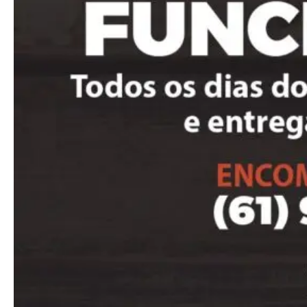
Praesent euismod ac
Ut mollis pellentesque tortor
Nullam eu erat condimentum
Donec quis est ac felis
Orci varius natoque dolor
Pro
Full member access:
Etiam est nibh, lobortis sit
Praesent euismod ac
Ut mollis pellentesque tortor
Nullam eu erat condimentum
Donec quis est ac felis
Orci varius natoque dolor