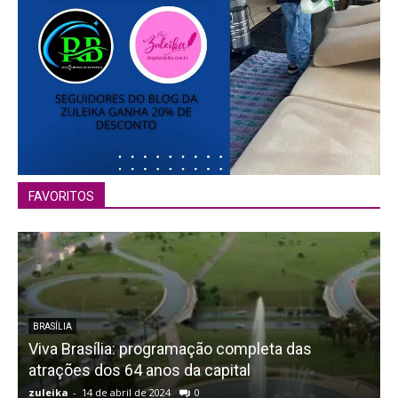
FAVORITOS
BRASÍLIA
Viva Brasília: programação completa das
atrações dos 64 anos da capital
zuleika
-
14 de abril de 2024
0
z