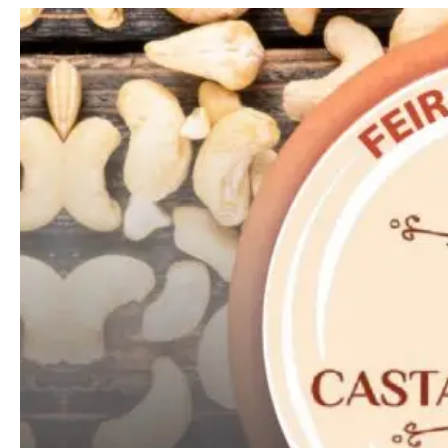
━ pricing plans
Free