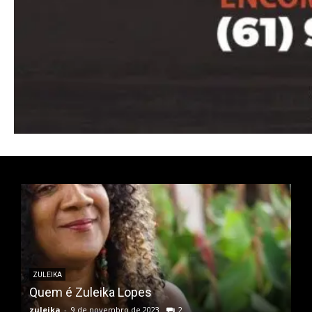
Ut mollis pellentesque tortor
Nullam eu erat condimentum
Donec quis est ac felis
Orci varius natoque dolor
ZULEIKA
Quem é Zuleika Lopes
zuleika
-
9 de novembro de 2023
2