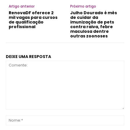
Artigo anterior
Próximo artigo
RenovaDF oferece 2
Julho Dourado é mês
mil vagas para cursos
de cuidar da
de qualificação
imunização de pets
profissional
contra raiva, febre
maculosa dentre
outras zoonoses
DEIXE UMA RESPOSTA
Comente:
No