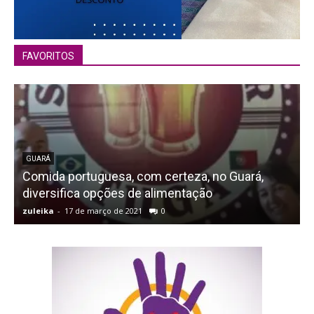
FAVORITOS
GUARÁ
Comida portuguesa, com certeza, no Guará,
diversifica opções de alimentação
zuleika
-
17 de março de 2021
0
z