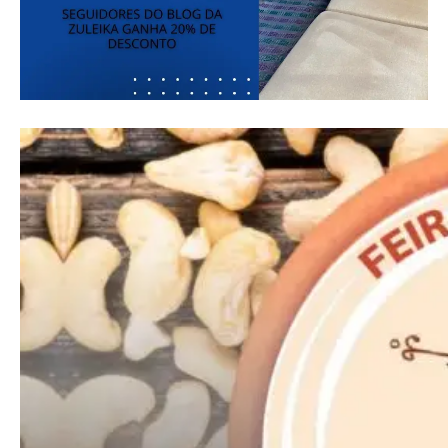
Nullam eu erat condimentum
Donec quis est ac felis
Orci varius natoque dolor
Pro
Full member access:
Etiam est nibh, lobortis sit
Praesent euismod ac
Ut mollis pellentesque tortor
Nullam eu erat condimentum
Donec quis est ac felis
Orci varius natoque dolor