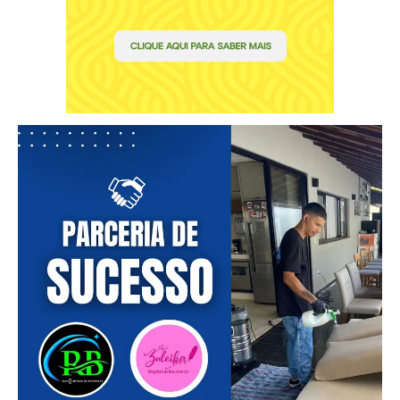
━ pricing plans
Free
Included for free:
Etiam est nibh, lobortis sit
Praesent euismod ac
Ut mollis pellentesque tortor