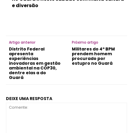
e diversão
Artigo anterior
Próximo artigo
Distrito Federal
Militares do 4º BPM
apresenta
prendem homem
experiências
procurado por
inovadoras em gestão
estupro no Guará
ambiental na COP30,
dentre elas a do
Guará
DEIXE UMA RESPOSTA