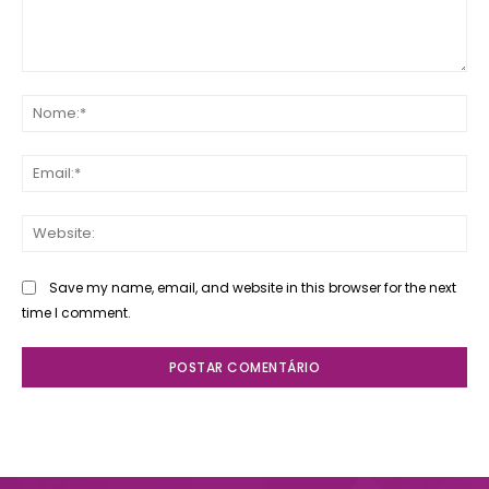
Comente:
No
Ema
Web
Save my name, email, and website in this browser for the next
time I comment.