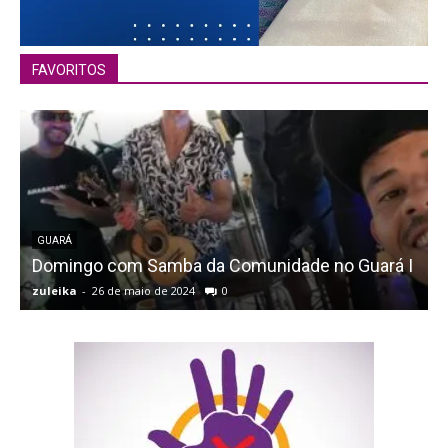
FAVORITOS
GUARÁ
Domingo com Samba da Comunidade no Guará I
zuleika
-
26 de maio de 2024
0
z