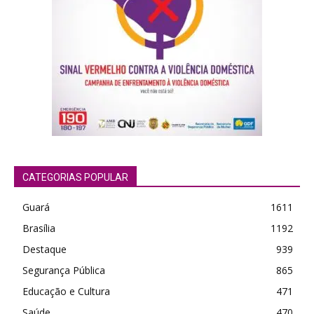
CATEGORIAS POPULAR
Guará
1611
Brasília
1192
Destaque
939
Segurança Pública
865
Educação e Cultura
471
Saúde
470