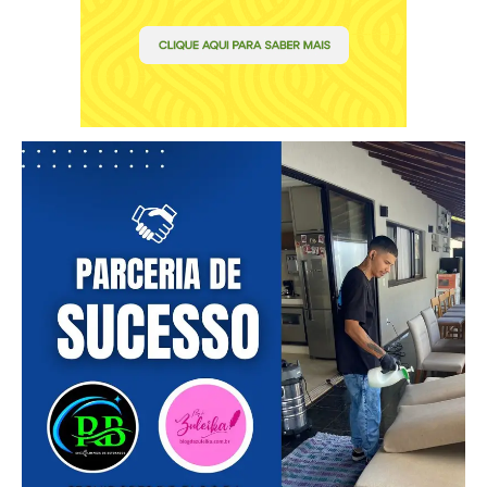
Etiam est nibh, lobortis sit
Praesent euismod ac
Ut mollis pellentesque tortor
Nullam eu erat condimentum
Donec quis est ac felis
Orci varius natoque dolor