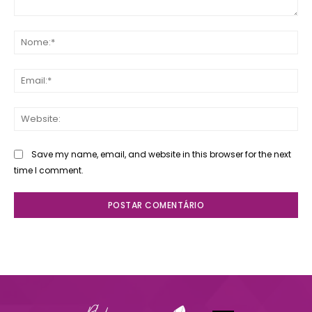
Comente:
No
Ema
Web
Save my name, email, and website in this browser for the next
time I comment.