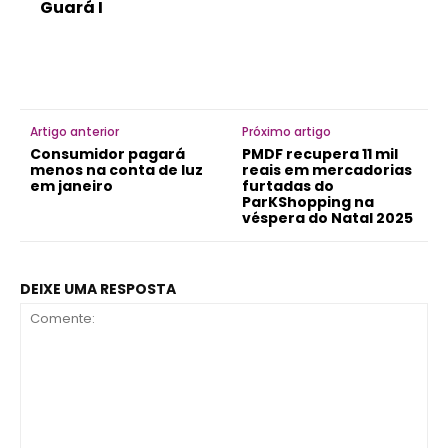
Guará I
Artigo anterior
Próximo artigo
Consumidor pagará
PMDF recupera 11 mil
menos na conta de luz
reais em mercadorias
em janeiro
furtadas do
ParKShopping na
véspera do Natal 2025
DEIXE UMA RESPOSTA