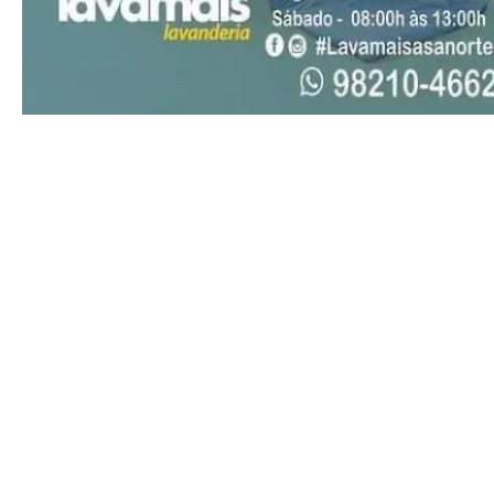
Pro
Full member access:
Etiam est nibh, lobortis sit
Praesent euismod ac
Ut mollis pellentesque tortor
Nullam eu erat condimentum
Donec quis est ac felis
Orci varius natoque dolor