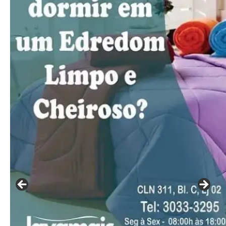
━ pricing plans
Free
Included for free:
Etiam est nibh, lobortis sit
Praesent euismod ac
Ut mollis pellentesque tortor
Nullam eu erat condimentum
Donec quis est ac felis
Orci varius natoque dolor