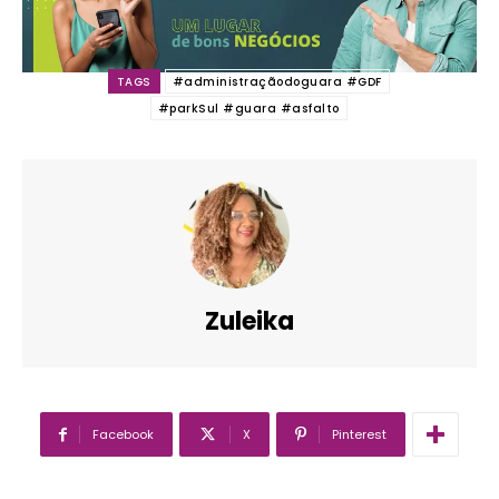
TAGS
#administraçãodoguara #GDF
#parkSul #guara #asfalto
Zuleika
Facebook
X
Pinterest