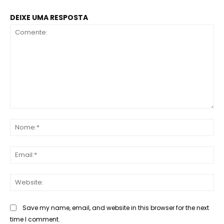
DEIXE UMA RESPOSTA
Comente:
No
Ema
Web
Save my name, email, and website in this browser for the next
time I comment.