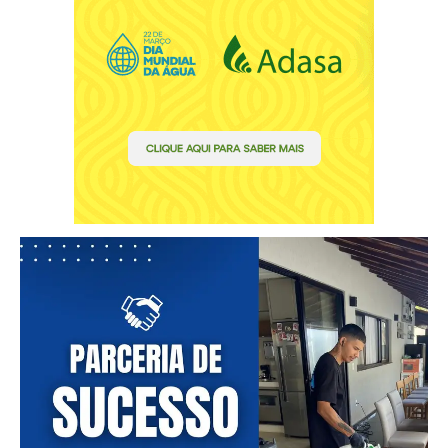
━ pricing plans
Free
Included for free:
Etiam est nibh, lobortis sit
Praesent euismod ac