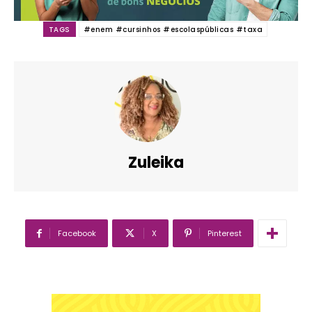
TAGS
#enem #cursinhos #escolaspúblicas #taxa
Zuleika
Facebook
X
Pinterest