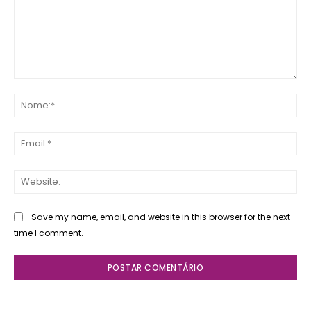
Comente:
No
Ema
Web
Save my name, email, and website in this browser for the next
time I comment.