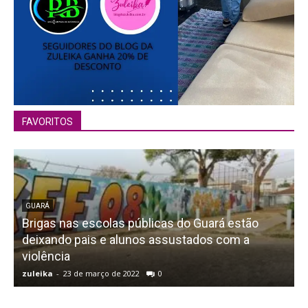
FAVORITOS
GUARÁ
Brigas nas escolas públicas do Guará estão
deixando pais e alunos assustados com a
violência
d
zuleika
-
23 de março de 2022
0
z