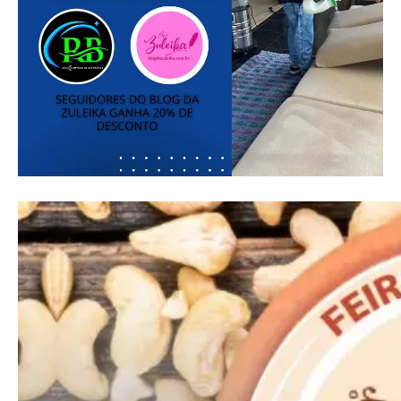
Ut mollis pellentesque tortor
Nullam eu erat condimentum
Donec quis est ac felis
Orci varius natoque dolor
Pro
Full member access:
Etiam est nibh, lobortis sit
Praesent euismod ac
Ut mollis pellentesque tortor
Nullam eu erat condimentum
Donec quis est ac felis
Orci varius natoque dolor