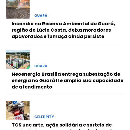
Free
GUARÁ
Incêndio na Reserva Ambiental do Guará,
Included for free:
região do Lúcio Costa, deixa moradores
apavorados e fumaça ainda persiste
Etiam est nibh, lobortis sit
Praesent euismod ac
Ut mollis pellentesque tortor
Nullam eu erat condimentum
Donec quis est ac felis
GUARÁ
Neoenergia Brasília entrega subestação de
Orci varius natoque dolor
energia no Guará II e amplia sua capacidade
de atendimento
Pro
CELEBRITY
Full member access:
TGS une arte, ação solidária e sorteio de
Etiam est nibh, lobortis sit