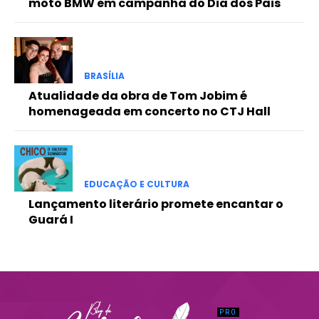
moto BMW em campanha do Dia dos Pais
Praesent euismod ac
Ut mollis pellentesque tortor
Nullam eu erat condimentum
Donec quis est ac felis
BRASÍLIA
Orci varius natoque dolor
Atualidade da obra de Tom Jobim é
homenageada em concerto no CTJ Hall
EDUCAÇÃO E CULTURA
Lançamento literário promete encantar o
Guará I