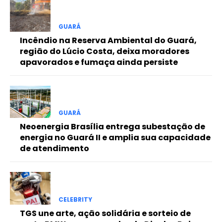
Free
GUARÁ
Incêndio na Reserva Ambiental do Guará,
Included for free:
região do Lúcio Costa, deixa moradores
apavorados e fumaça ainda persiste
Etiam est nibh, lobortis sit
Praesent euismod ac
Ut mollis pellentesque tortor
Nullam eu erat condimentum
Donec quis est ac felis
GUARÁ
Neoenergia Brasília entrega subestação de
Orci varius natoque dolor
energia no Guará II e amplia sua capacidade
de atendimento
Pro
CELEBRITY
Full member access:
TGS une arte, ação solidária e sorteio de
Etiam est nibh, lobortis sit