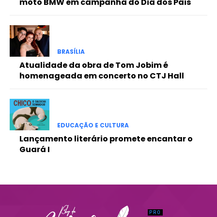
moto BMW em campanha do Dia dos Pais
Praesent euismod ac
Ut mollis pellentesque tortor
Nullam eu erat condimentum
Donec quis est ac felis
BRASÍLIA
Orci varius natoque dolor
Atualidade da obra de Tom Jobim é
homenageada em concerto no CTJ Hall
EDUCAÇÃO E CULTURA
Lançamento literário promete encantar o
Guará I