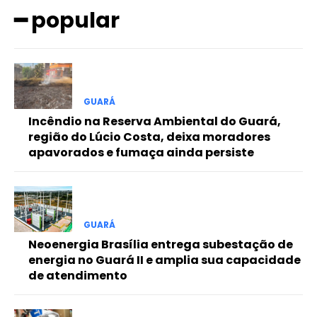
━ popular
Free
Included for free:
GUARÁ
Incêndio na Reserva Ambiental do Guará,
Etiam est nibh, lobortis sit
região do Lúcio Costa, deixa moradores
Praesent euismod ac
apavorados e fumaça ainda persiste
Ut mollis pellentesque tortor
Nullam eu erat condimentum
Donec quis est ac felis
Orci varius natoque dolor
GUARÁ
Neoenergia Brasília entrega subestação de
energia no Guará II e amplia sua capacidade
de atendimento
Pro