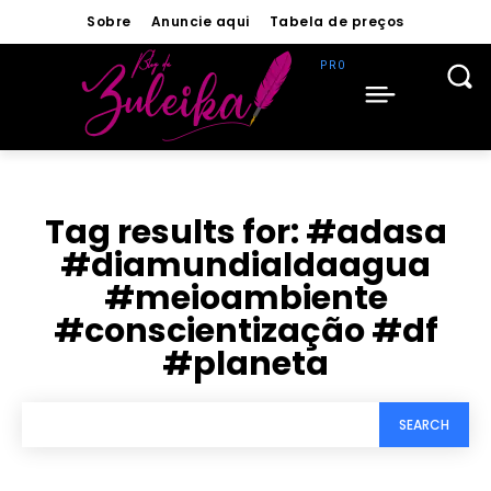
Sobre
Anuncie aqui
Tabela de preços
Tag results for:
#adasa
#diamundialdaagua
#meioambiente
#conscientização #df
#planeta
SEARCH