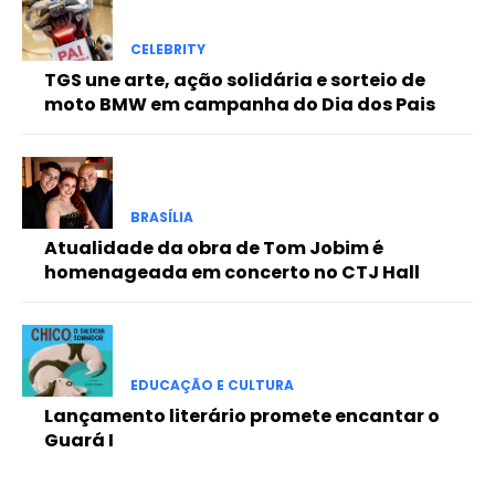
Full member access:
Etiam est nibh, lobortis sit
CELEBRITY
Praesent euismod ac
TGS une arte, ação solidária e sorteio de
moto BMW em campanha do Dia dos Pais
Ut mollis pellentesque tortor
Nullam eu erat condimentum
Donec quis est ac felis
Orci varius natoque dolor
BRASÍLIA
Atualidade da obra de Tom Jobim é
homenageada em concerto no CTJ Hall
EDUCAÇÃO E CULTURA
Lançamento literário promete encantar o
Guará I