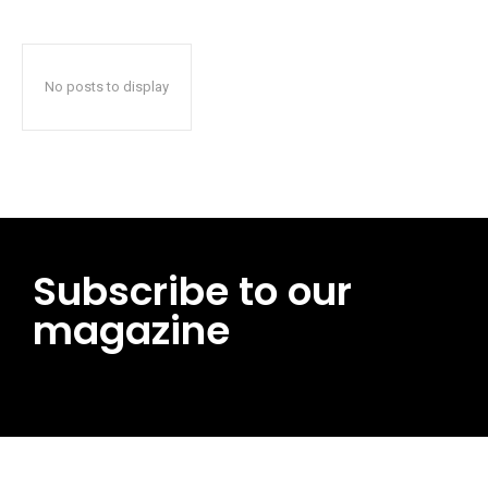
No posts to display
Subscribe to our
magazine
━ pricing plans