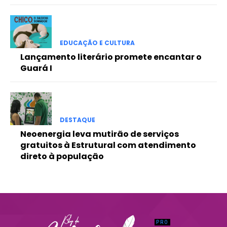
Praesent euismod ac
Ut mollis pellentesque tortor
Nullam eu erat condimentum
EDUCAÇÃO E CULTURA
Donec quis est ac felis
Lançamento literário promete encantar o
Orci varius natoque dolor
Guará I
DESTAQUE
Neoenergia leva mutirão de serviços
gratuitos à Estrutural com atendimento
direto à população