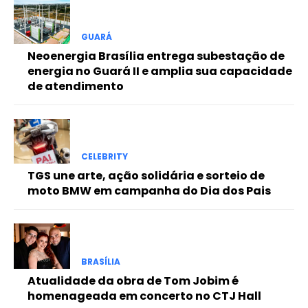
Free
GUARÁ
Neoenergia Brasília entrega subestação de
Included for free:
energia no Guará II e amplia sua capacidade
de atendimento
Etiam est nibh, lobortis sit
Praesent euismod ac
Ut mollis pellentesque tortor
Nullam eu erat condimentum
Donec quis est ac felis
CELEBRITY
TGS une arte, ação solidária e sorteio de
Orci varius natoque dolor
moto BMW em campanha do Dia dos Pais
Pro
BRASÍLIA
Atualidade da obra de Tom Jobim é
Full member access:
homenageada em concerto no CTJ Hall
Etiam est nibh, lobortis sit