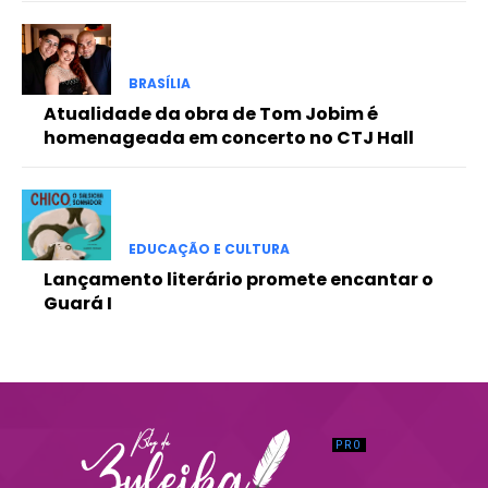
Praesent euismod ac
Ut mollis pellentesque tortor
Nullam eu erat condimentum
BRASÍLIA
Donec quis est ac felis
Atualidade da obra de Tom Jobim é
Orci varius natoque dolor
homenageada em concerto no CTJ Hall
EDUCAÇÃO E CULTURA
Lançamento literário promete encantar o
Guará I