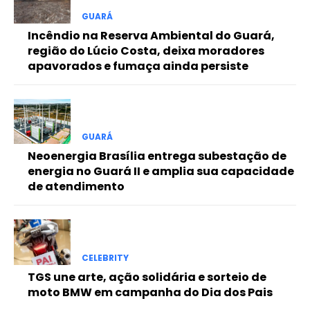
Free
GUARÁ
Incêndio na Reserva Ambiental do Guará,
região do Lúcio Costa, deixa moradores
Included for free:
apavorados e fumaça ainda persiste
Etiam est nibh, lobortis sit
Praesent euismod ac
Ut mollis pellentesque tortor
Nullam eu erat condimentum
GUARÁ
Donec quis est ac felis
Neoenergia Brasília entrega subestação de
Orci varius natoque dolor
energia no Guará II e amplia sua capacidade
de atendimento
Pro
CELEBRITY
Full member access:
TGS une arte, ação solidária e sorteio de
moto BMW em campanha do Dia dos Pais
Etiam est nibh, lobortis sit