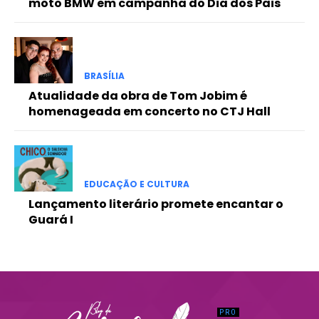
moto BMW em campanha do Dia dos Pais
Praesent euismod ac
Ut mollis pellentesque tortor
Nullam eu erat condimentum
Donec quis est ac felis
BRASÍLIA
Orci varius natoque dolor
Atualidade da obra de Tom Jobim é
homenageada em concerto no CTJ Hall
EDUCAÇÃO E CULTURA
Lançamento literário promete encantar o
Guará I