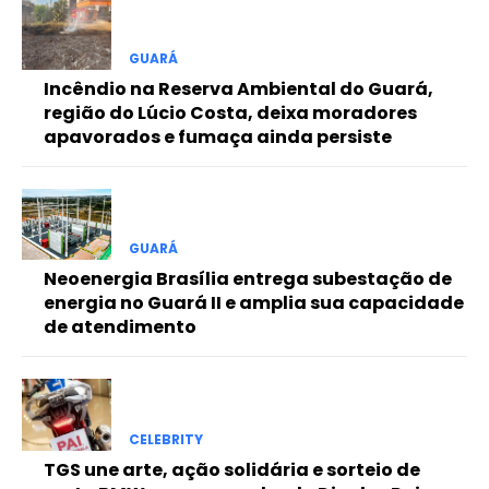
Free
GUARÁ
Incêndio na Reserva Ambiental do Guará,
Included for free:
região do Lúcio Costa, deixa moradores
apavorados e fumaça ainda persiste
Etiam est nibh, lobortis sit
Praesent euismod ac
Ut mollis pellentesque tortor
Nullam eu erat condimentum
Donec quis est ac felis
GUARÁ
Neoenergia Brasília entrega subestação de
Orci varius natoque dolor
energia no Guará II e amplia sua capacidade
de atendimento
Pro
CELEBRITY
Full member access:
TGS une arte, ação solidária e sorteio de
Etiam est nibh, lobortis sit