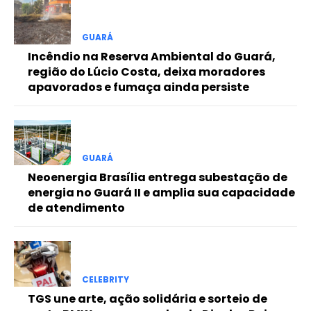
Free
GUARÁ
Incêndio na Reserva Ambiental do Guará,
Included for free:
região do Lúcio Costa, deixa moradores
apavorados e fumaça ainda persiste
Etiam est nibh, lobortis sit
Praesent euismod ac
Ut mollis pellentesque tortor
Nullam eu erat condimentum
Donec quis est ac felis
GUARÁ
Neoenergia Brasília entrega subestação de
Orci varius natoque dolor
energia no Guará II e amplia sua capacidade
de atendimento
Pro
CELEBRITY
Full member access:
TGS une arte, ação solidária e sorteio de
Etiam est nibh, lobortis sit