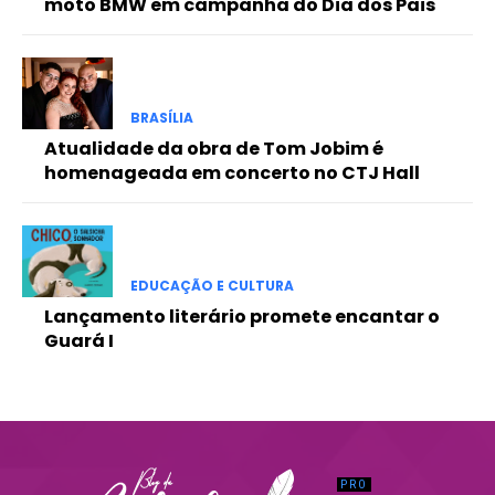
moto BMW em campanha do Dia dos Pais
Praesent euismod ac
Ut mollis pellentesque tortor
Nullam eu erat condimentum
Donec quis est ac felis
BRASÍLIA
Orci varius natoque dolor
Atualidade da obra de Tom Jobim é
homenageada em concerto no CTJ Hall
EDUCAÇÃO E CULTURA
Lançamento literário promete encantar o
Guará I