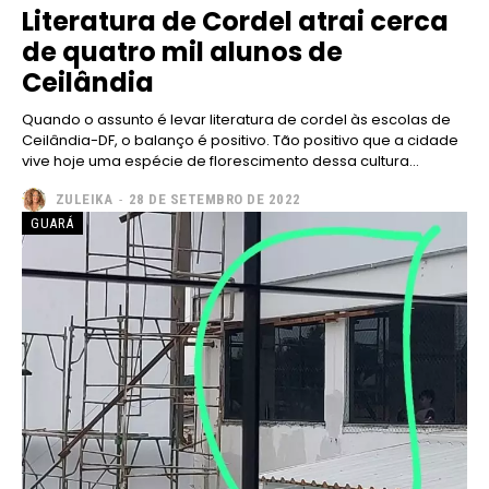
Literatura de Cordel atrai cerca
de quatro mil alunos de
Pro
Ceilândia
Quando o assunto é levar literatura de cordel às escolas de
Full member access:
Ceilândia-DF, o balanço é positivo. Tão positivo que a cidade
vive hoje uma espécie de florescimento dessa cultura...
Etiam est nibh, lobortis sit
Praesent euismod ac
ZULEIKA
-
28 DE SETEMBRO DE 2022
Ut mollis pellentesque tortor
GUARÁ
Nullam eu erat condimentum
Donec quis est ac felis
Orci varius natoque dolor