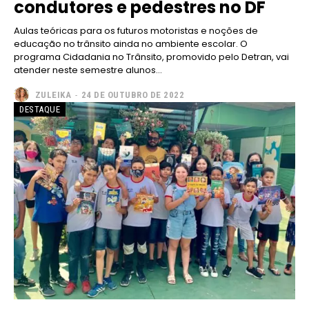
condutores e pedestres no DF
Aulas teóricas para os futuros motoristas e noções de
educação no trânsito ainda no ambiente escolar. O
━ pricing plans
programa Cidadania no Trânsito, promovido pelo Detran, vai
atender neste semestre alunos...
ZULEIKA
-
24 DE OUTUBRO DE 2022
DESTAQUE
Free
Included for free:
Etiam est nibh, lobortis sit
Praesent euismod ac
Ut mollis pellentesque tortor
Nullam eu erat condimentum
Donec quis est ac felis
Orci varius natoque dolor