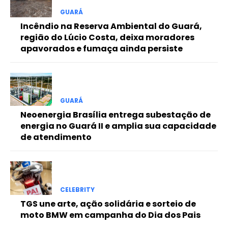
Free
GUARÁ
Incêndio na Reserva Ambiental do Guará,
região do Lúcio Costa, deixa moradores
Included for free:
apavorados e fumaça ainda persiste
Etiam est nibh, lobortis sit
Praesent euismod ac
Ut mollis pellentesque tortor
Nullam eu erat condimentum
GUARÁ
Donec quis est ac felis
Neoenergia Brasília entrega subestação de
Orci varius natoque dolor
energia no Guará II e amplia sua capacidade
de atendimento
Pro
CELEBRITY
Full member access:
TGS une arte, ação solidária e sorteio de
moto BMW em campanha do Dia dos Pais
Etiam est nibh, lobortis sit