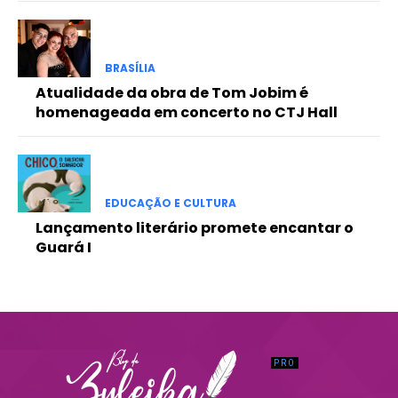
Praesent euismod ac
Ut mollis pellentesque tortor
Nullam eu erat condimentum
BRASÍLIA
Donec quis est ac felis
Atualidade da obra de Tom Jobim é
Orci varius natoque dolor
homenageada em concerto no CTJ Hall
EDUCAÇÃO E CULTURA
Lançamento literário promete encantar o
Guará I