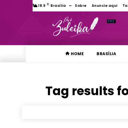
C
18.9
Brasília
Sobre
Anuncie aqui
Ta
HOME
BRASÍLIA
Tag results f