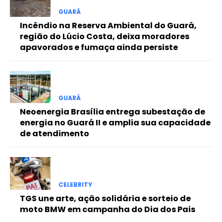
Free
GUARÁ
Incêndio na Reserva Ambiental do Guará,
região do Lúcio Costa, deixa moradores
Included for free:
apavorados e fumaça ainda persiste
Etiam est nibh, lobortis sit
Praesent euismod ac
Ut mollis pellentesque tortor
Nullam eu erat condimentum
GUARÁ
Donec quis est ac felis
Neoenergia Brasília entrega subestação de
Orci varius natoque dolor
energia no Guará II e amplia sua capacidade
de atendimento
Pro
CELEBRITY
Full member access:
TGS une arte, ação solidária e sorteio de
moto BMW em campanha do Dia dos Pais
Etiam est nibh, lobortis sit