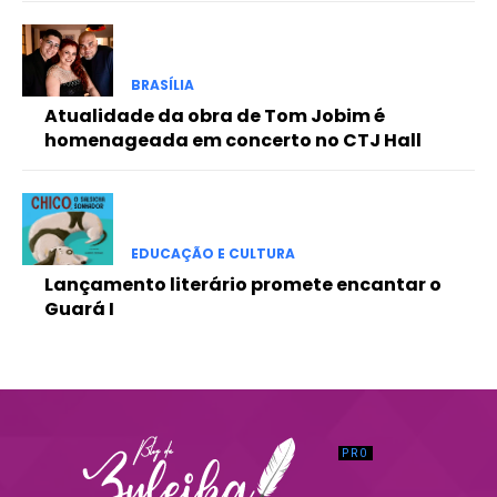
Praesent euismod ac
Ut mollis pellentesque tortor
Nullam eu erat condimentum
BRASÍLIA
Donec quis est ac felis
Atualidade da obra de Tom Jobim é
Orci varius natoque dolor
homenageada em concerto no CTJ Hall
EDUCAÇÃO E CULTURA
Lançamento literário promete encantar o
Guará I