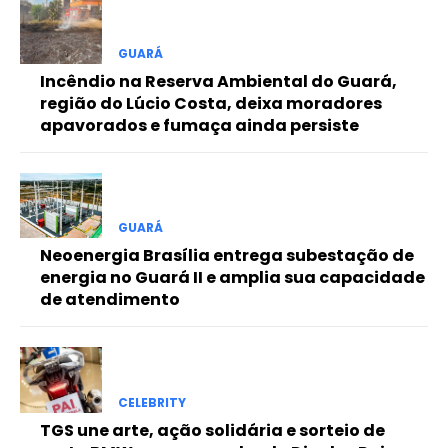
Free
GUARÁ
Incêndio na Reserva Ambiental do Guará,
Included for free:
região do Lúcio Costa, deixa moradores
apavorados e fumaça ainda persiste
Etiam est nibh, lobortis sit
Praesent euismod ac
Ut mollis pellentesque tortor
Nullam eu erat condimentum
Donec quis est ac felis
GUARÁ
Neoenergia Brasília entrega subestação de
Orci varius natoque dolor
energia no Guará II e amplia sua capacidade
de atendimento
Pro
CELEBRITY
Full member access:
TGS une arte, ação solidária e sorteio de
Etiam est nibh, lobortis sit