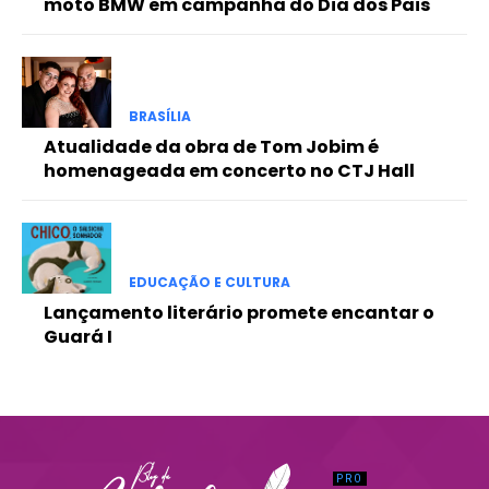
moto BMW em campanha do Dia dos Pais
Praesent euismod ac
Ut mollis pellentesque tortor
Nullam eu erat condimentum
Donec quis est ac felis
BRASÍLIA
Orci varius natoque dolor
Atualidade da obra de Tom Jobim é
homenageada em concerto no CTJ Hall
EDUCAÇÃO E CULTURA
Lançamento literário promete encantar o
Guará I