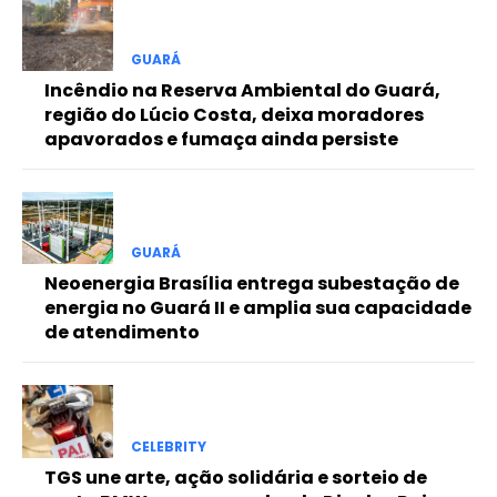
Free
GUARÁ
Incêndio na Reserva Ambiental do Guará,
Included for free:
região do Lúcio Costa, deixa moradores
apavorados e fumaça ainda persiste
Etiam est nibh, lobortis sit
Praesent euismod ac
Ut mollis pellentesque tortor
Nullam eu erat condimentum
Donec quis est ac felis
GUARÁ
Neoenergia Brasília entrega subestação de
Orci varius natoque dolor
energia no Guará II e amplia sua capacidade
de atendimento
Pro
CELEBRITY
Full member access:
TGS une arte, ação solidária e sorteio de
Etiam est nibh, lobortis sit