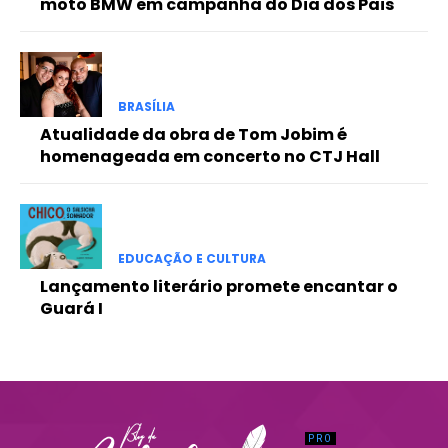
moto BMW em campanha do Dia dos Pais
Praesent euismod ac
Ut mollis pellentesque tortor
Nullam eu erat condimentum
Donec quis est ac felis
BRASÍLIA
Orci varius natoque dolor
Atualidade da obra de Tom Jobim é
homenageada em concerto no CTJ Hall
EDUCAÇÃO E CULTURA
Lançamento literário promete encantar o
Guará I