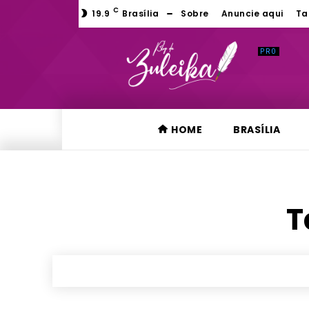
C
19.9
Brasília
Sobre
Anuncie aqui
Ta
HOME
BRASÍLIA
T