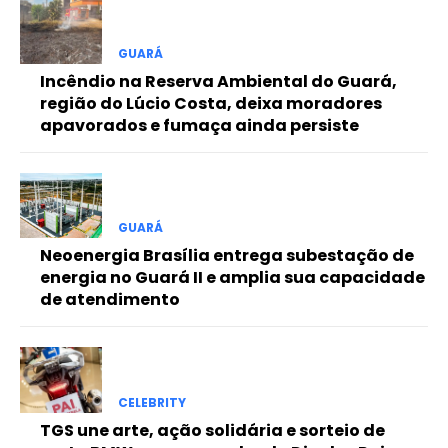
Free
GUARÁ
Incêndio na Reserva Ambiental do Guará,
Included for free:
região do Lúcio Costa, deixa moradores
apavorados e fumaça ainda persiste
Etiam est nibh, lobortis sit
Praesent euismod ac
Ut mollis pellentesque tortor
Nullam eu erat condimentum
Donec quis est ac felis
GUARÁ
Neoenergia Brasília entrega subestação de
Orci varius natoque dolor
energia no Guará II e amplia sua capacidade
de atendimento
Pro
CELEBRITY
Full member access:
TGS une arte, ação solidária e sorteio de
Etiam est nibh, lobortis sit