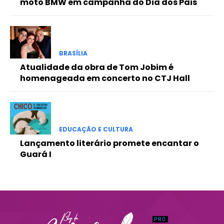
moto BMW em campanha do Dia dos Pais
Praesent euismod ac
Ut mollis pellentesque tortor
Nullam eu erat condimentum
Donec quis est ac felis
BRASÍLIA
Orci varius natoque dolor
Atualidade da obra de Tom Jobim é
homenageada em concerto no CTJ Hall
EDUCAÇÃO E CULTURA
Lançamento literário promete encantar o
Guará I