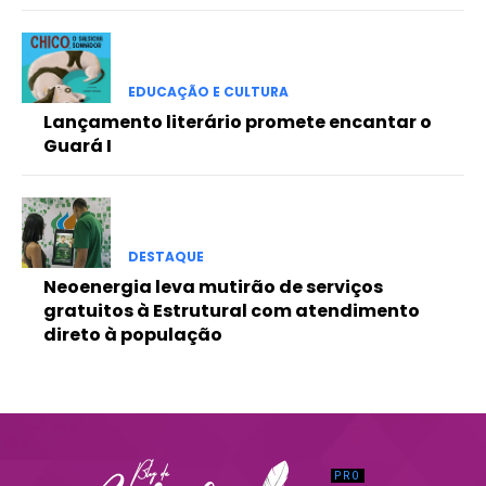
Praesent euismod ac
Ut mollis pellentesque tortor
Nullam eu erat condimentum
EDUCAÇÃO E CULTURA
Donec quis est ac felis
Lançamento literário promete encantar o
Orci varius natoque dolor
Guará I
DESTAQUE
Neoenergia leva mutirão de serviços
gratuitos à Estrutural com atendimento
direto à população