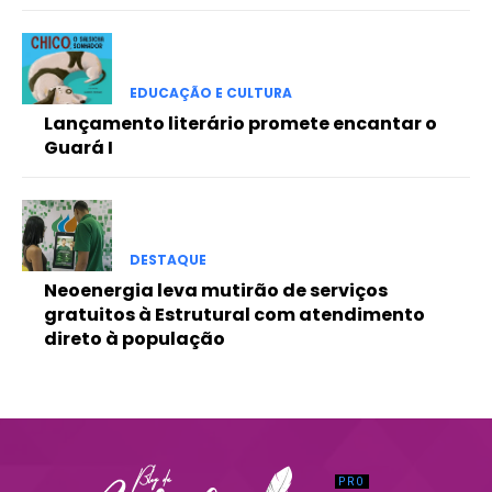
Praesent euismod ac
Ut mollis pellentesque tortor
Nullam eu erat condimentum
EDUCAÇÃO E CULTURA
Donec quis est ac felis
Lançamento literário promete encantar o
Orci varius natoque dolor
Guará I
DESTAQUE
Neoenergia leva mutirão de serviços
gratuitos à Estrutural com atendimento
direto à população