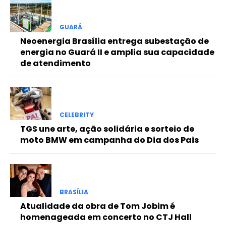
Free
GUARÁ
Neoenergia Brasília entrega subestação de
Included for free:
energia no Guará II e amplia sua capacidade
de atendimento
Etiam est nibh, lobortis sit
Praesent euismod ac
Ut mollis pellentesque tortor
Nullam eu erat condimentum
Donec quis est ac felis
CELEBRITY
TGS une arte, ação solidária e sorteio de
Orci varius natoque dolor
moto BMW em campanha do Dia dos Pais
Pro
BRASÍLIA
Atualidade da obra de Tom Jobim é
Full member access:
homenageada em concerto no CTJ Hall
Etiam est nibh, lobortis sit