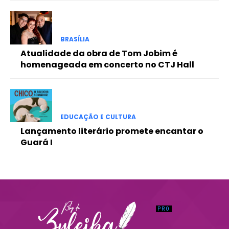
Praesent euismod ac
Ut mollis pellentesque tortor
Nullam eu erat condimentum
BRASÍLIA
Donec quis est ac felis
Atualidade da obra de Tom Jobim é
Orci varius natoque dolor
homenageada em concerto no CTJ Hall
EDUCAÇÃO E CULTURA
Lançamento literário promete encantar o
Guará I