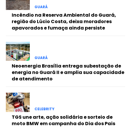
Free
GUARÁ
Incêndio na Reserva Ambiental do Guará,
região do Lúcio Costa, deixa moradores
Included for free:
apavorados e fumaça ainda persiste
Etiam est nibh, lobortis sit
Praesent euismod ac
Ut mollis pellentesque tortor
Nullam eu erat condimentum
GUARÁ
Donec quis est ac felis
Neoenergia Brasília entrega subestação de
Orci varius natoque dolor
energia no Guará II e amplia sua capacidade
de atendimento
Pro
CELEBRITY
Full member access:
TGS une arte, ação solidária e sorteio de
moto BMW em campanha do Dia dos Pais
Etiam est nibh, lobortis sit