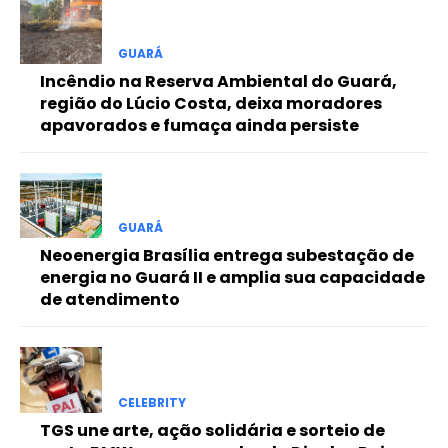
Free
GUARÁ
Incêndio na Reserva Ambiental do Guará,
Included for free:
região do Lúcio Costa, deixa moradores
apavorados e fumaça ainda persiste
Etiam est nibh, lobortis sit
Praesent euismod ac
Ut mollis pellentesque tortor
Nullam eu erat condimentum
Donec quis est ac felis
GUARÁ
Neoenergia Brasília entrega subestação de
Orci varius natoque dolor
energia no Guará II e amplia sua capacidade
de atendimento
Pro
CELEBRITY
Full member access:
TGS une arte, ação solidária e sorteio de
Etiam est nibh, lobortis sit