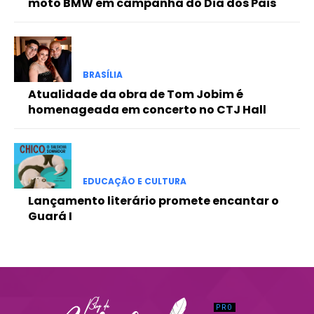
moto BMW em campanha do Dia dos Pais
Praesent euismod ac
Ut mollis pellentesque tortor
Nullam eu erat condimentum
Donec quis est ac felis
BRASÍLIA
Orci varius natoque dolor
Atualidade da obra de Tom Jobim é
homenageada em concerto no CTJ Hall
EDUCAÇÃO E CULTURA
Lançamento literário promete encantar o
Guará I