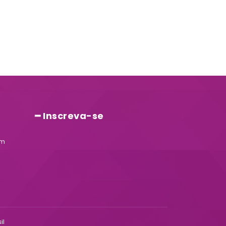
━ Inscreva-se
am
il