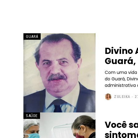
GUARÁ
Divino 
Guará, 
Com uma vida at
do Guará, Divino Alves 
administrativa d
ZULEIKA
-
2
SAÚDE
Você sa
sintom