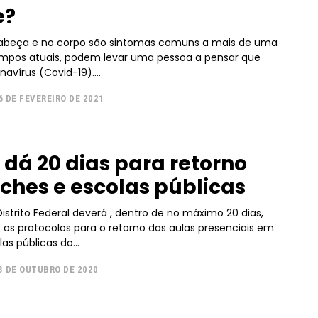
e?
cabeça e no corpo são sintomas comuns a mais de uma
mpos atuais, podem levar uma pessoa a pensar que
avírus (Covid-19)....
6 DE FEVEREIRO DE 2021
Pro
 dá 20 dias para retorno
Full member access:
ches e escolas públicas
Etiam est nibh, lobortis sit
it
Praesent euismod ac
strito Federal deverá , dentro de no máximo 20 dias,
 os protocolos para o retorno das aulas presenciais em
Ut mollis pellentesque tortor
ortor
as públicas do...
Nullam eu erat condimentum
ntum
3 DE OUTUBRO DE 2020
Donec quis est ac felis
Orci varius natoque dolor
r