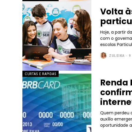
Volta à
particu
Hoje, a partir 
com o governad
escolas Particu
ZULEIKA
-
9
CURTAS E RAPIDAS
Renda 
confirm
interne
Quem perdeu a 
auxílio emergencial do Governo do Distrito Feder
oportunidade a 