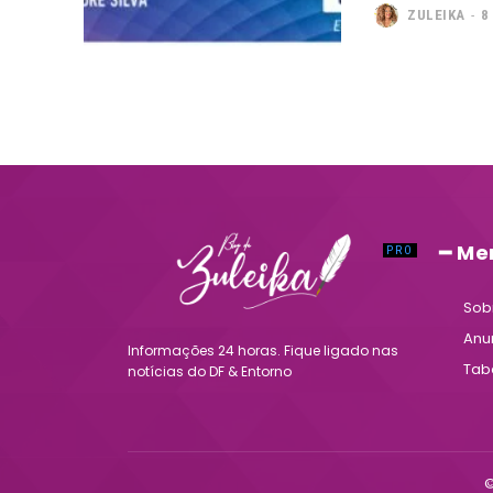
ZULEIKA
-
8
━ Me
Sob
Anu
Informações 24 horas. Fique ligado nas
Tab
notícias do DF & Entorno
©