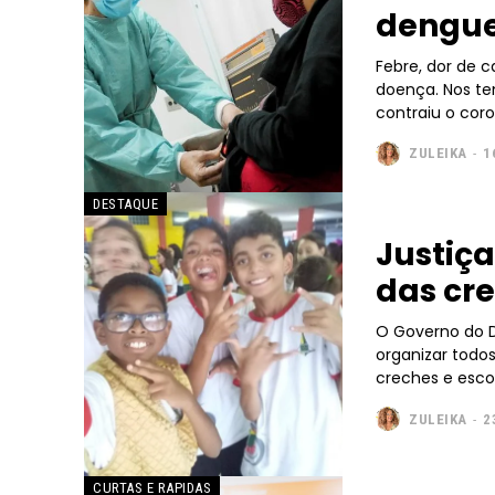
dengu
Febre, dor de 
doença. Nos te
contraiu o coron
ZULEIKA
-
1
Free
DESTAQUE
Justiça
Included for free:
das cre
Etiam est nibh, lobortis s
O Governo do Di
Praesent euismod ac
organizar todos
Ut mollis pellentesque t
creches e escol
Nullam eu erat condime
ZULEIKA
-
2
Donec quis est ac felis
Orci varius natoque dolo
CURTAS E RAPIDAS