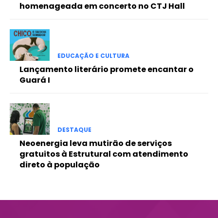
homenageada em concerto no CTJ Hall
Etiam est nibh, lobortis sit
Praesent euismod ac
Ut mollis pellentesque tortor
Nullam eu erat condimentum
EDUCAÇÃO E CULTURA
Donec quis est ac felis
Lançamento literário promete encantar o
Orci varius natoque dolor
Guará I
DESTAQUE
Neoenergia leva mutirão de serviços
gratuitos à Estrutural com atendimento
direto à população