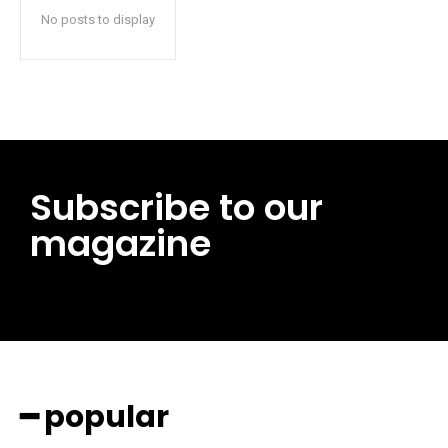
No posts to display
Subscribe to our
magazine
━ pricing plans
━ popular