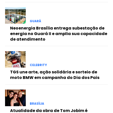
Free
GUARÁ
Included for free:
Neoenergia Brasília entrega subestação de
energia no Guará II e amplia sua capacidade
Etiam est nibh, lobortis sit
de atendimento
Praesent euismod ac
Ut mollis pellentesque tortor
Nullam eu erat condimentum
Donec quis est ac felis
CELEBRITY
Orci varius natoque dolor
TGS une arte, ação solidária e sorteio de
moto BMW em campanha do Dia dos Pais
Pro
BRASÍLIA
Full member access:
Atualidade da obra de Tom Jobim é